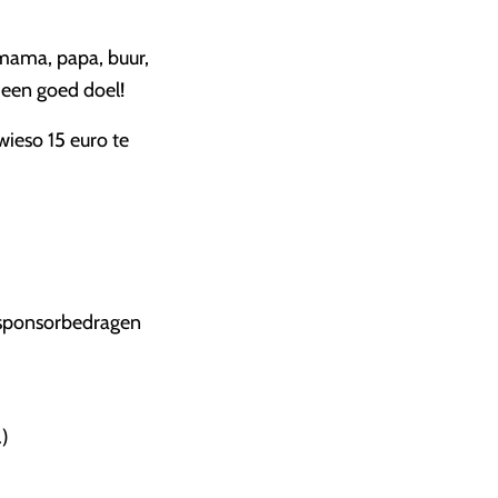
 mama, papa, buur,
 een goed doel!
wieso 15 euro te
n sponsorbedragen
.)