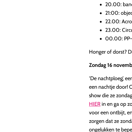
20.00: banq
21:00: obje
22.00: Acro
23.00: Circu
00.00: PP-
Honger of dorst? D
Zondag 16 november
‘De nachtploeg’, ee
een nachtje door! 
show die ze zondag 
HIER
in en ga op zo
voor een ontbijt, 
zorgen dat ze zond
ongelukken te beper