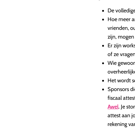
De volledig
Hoe meer ar
vrienden, o
zijn, mogen
Er zijn work
of ze vragen
Wie gewoon 
overheerlijk
Het wordt s
Sponsors di
fiscaal atte
Awel
. Je st
attest aan j
rekening van