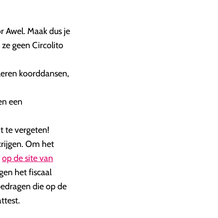
r Awel. Maak dus je
 ze geen Circolito
 leren koorddansen,
en een
t te vergeten!
rijgen. Om het
s
op de site van
gen het fiscaal
rbedragen die op de
ttest.