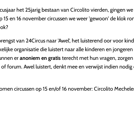
usjaar het 25jarig bestaan van Circolito vierden, gingen we
op 15 en 16 november circussen we weer 'gewoon' de klok ro
ook?
brengst van 24Circus naar 'Awel', het luisterend oor voor kin
elijke organisatie die luistert naar alle kinderen en jongere
kunnen er
anoniem en gratis
terecht met hun vragen, zorgen
l of forum. Awel luistert, denkt mee en verwijst indien nodi
komen circussen op 15 en/of 16 november: Circolito Mechel