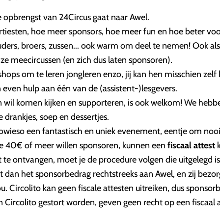
e opbrengst van 24Circus gaat naar Awel.
tiesten, hoe meer sponsors, hoe meer fun en hoe beter voo
uders, broers, zussen... ook warm om deel te nemen! Ook als
 ze meecircussen (en zich dus laten sponsoren).
shops om te leren jongleren enzo, jij kan hen misschien zelf
 even hulp aan één van de (assistent-)lesgevers.
wil komen kijken en supporteren, is ook welkom! We hebb
e drankjes, soep en dessertjes.
owieso een fantastisch en uniek evenement, eentje om nooi
e 40€ of meer willen sponsoren, kunnen een
fiscaal attest
k
st te ontvangen, moet je de procedure volgen die uitgelegd i
ort dan het sponsorbedrag rechtstreeks aan Awel, en zij bezor
ou. Circolito kan geen fiscale attesten uitreiken, dus sponso
 Circolito gestort worden, geven geen recht op een fiscaal a