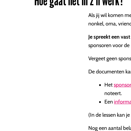
Hoe gaat het in z'n werk?
Als jij wil komen m
nonkel, oma, vrien
Je spreekt een vas
sponsoren voor de he
Vergeet geen sponso
De documenten kan 
Het
sponsor
noteert.
Een
informa
(In de lessen kan 
Nog een aantal bela