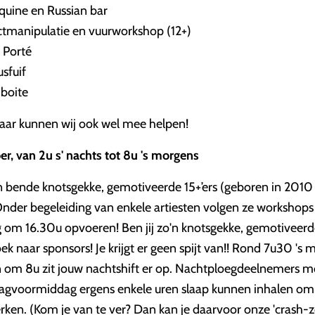
uine en Russian bar
ctmanipulatie en vuurworkshop (12+)
 Porté
sfuif
boite
aar kunnen wij ook wel mee helpen!
, van 2u s' nachts tot 8u 's morgens
n bende knotsgekke, gemotiveerde 15+’ers (geboren in 2010 
Onder begeleiding van enkele artiesten volgen ze workshops
om 16.30u opvoeren! Ben jij zo'n knotsgekke, gemotiveerde 1
ek naar sponsors! Je krijgt er geen spijt van!! Rond 7u30 's
en om 8u zit jouw nachtshift er op. Nachtploegdeelnemers 
agvoormiddag ergens enkele uren slaap kunnen inhalen om z
ken. (Kom je van te ver? Dan kan je daarvoor onze 'crash-z