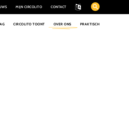
EUWS
MIJN CIRCOLITO
CONTACT
AAG
CIRCOLITO TOONT
OVER ONS
PRAKTISCH