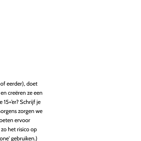
of eerder), doet
 en creëren ze een
5+’er? Schrijf je
 morgens zorgen we
moeten ervoor
o het risico op
one' gebruiken.)