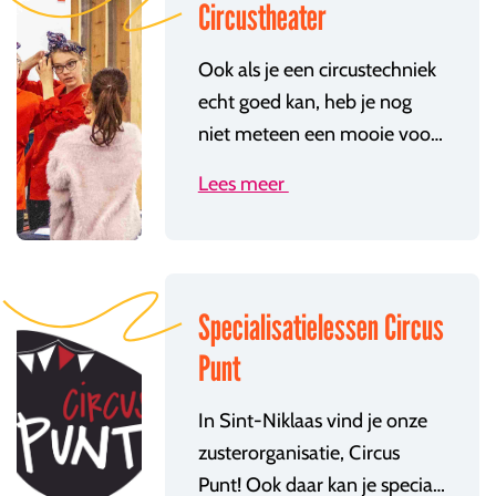
Circustheater
Ook als je een circustechniek
echt goed kan, heb je nog
niet meteen een mooie voorstelling. Hoe verwerk je je circustechnieken in een straf nummer? Hoe reageer je op het publiek? Wat doe je als het eens fout gaat? Of hoe zorg je er voor dat alles opzettelijk fout gaat zonder dat het opvalt? Circustheater en clownerie weet mogelijke antwoorden! En theaterverhalen creëren zonder teksten te leren, en zonder te weten wat de tegenspelers gaan zeggen of doen? Leren om snel te reageren op wat er gebeurt? Dat leer je in improtheater.
Lees meer
Specialisatielessen Circus
Punt
In Sint-Niklaas vind je onze
zusterorganisatie, Circus
Punt! Ook daar kan je specialisatielessen volgen.