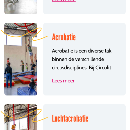
Acrobatie
Acrobatie is een diverse tak
binnen de verschillende
circusdisciplines. Bij Circolito splitsen we na het startniveau 'basisacro' op in 3 groepen: acrobatie (waar we dan grondacro of dynamische acro en acro porté mee bedoelen), luchtacrobatie en parkour. Ben je op zoek naar info over de lessen acro, dynamische acro, acro porté of bascule? Dan zit je hier juist!
Lees meer
Luchtacrobatie