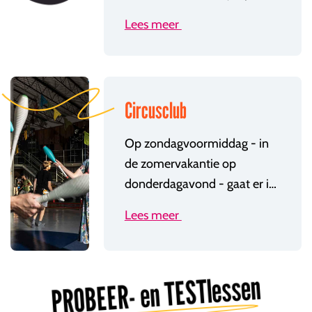
Lees meer
Circusclub
Op zondagvoormiddag - in
de zomervakantie op
donderdagavond - gaat er in de Hangar in Mechelen de Circusclub door! Iedereen is dan welkom om vrij te trainen. Het ideale moment om die ene truc te oefenen die je in de les net niet onder de knie kreeg! Ook diegene die geen wekelijkse les (meer) volgen zijn welkom om te komen oefenen.
Lees meer
PROBEER- en TESTlessen