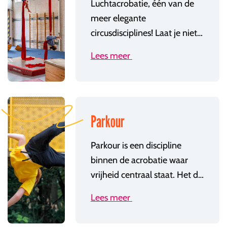
Luchtacrobatie, één van de
meer elegante
circusdisciplines! Laat je niet misleiden: voor luchtacrobatie heb je een flinke portie kracht, lenigheid en doorzettingsvermogen nodig. In de lessen luchtacrobatie ligt de focus op trapeze en doek. Af en toe komen ook technieken zoals mast, aerial hoop of straps aan bod. De eerste stap naar luchtacrobatie is de les Basisacro.
Lees meer
Parkour
Parkour is een discipline
binnen de acrobatie waar
vrijheid centraal staat. Het doel is om zo snel of zo sierlijk mogelijk van punt A naar punt B te gaan. Hierbij zijn conditie, kracht, lenigheid en coördinatie belangrijke tools.
Lees meer