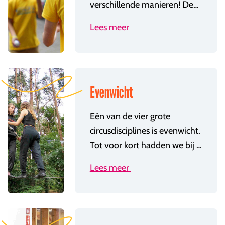
verschillende manieren! Denk aan 1, 2, 3 of meer balletjes, ringen, kegels, diabolo, flowerstick, chinese bordjes, poi, ... Kan je al redelijk overweg met drie balletjes? Kijk even bij 'Juggler'! Of heb je die diabolo al aardig in bedwang? Neem dan zeker een kijkje bij 'Diabolo'!
Lees meer
Evenwicht
Eén van de vier grote
circusdisciplines is evenwicht.
Tot voor kort hadden we bij Circolito enkel eenwieler als specialisatieles, maar vanaf 2022-2023 hebben we er een nieuwe bij: 'evenwicht'. Hierbij komen alle (ja, écht alle) evenwichtstechnieken aan bod. Bal, ton, rolla bolla, stelten, springstelten, kabel, slackline, funambule, slap touw, eenwieler, flessen lopen, ladder, … Iedereen vanaf 8 jaar is welkom, ongeacht ervaring of niveau.
Lees meer