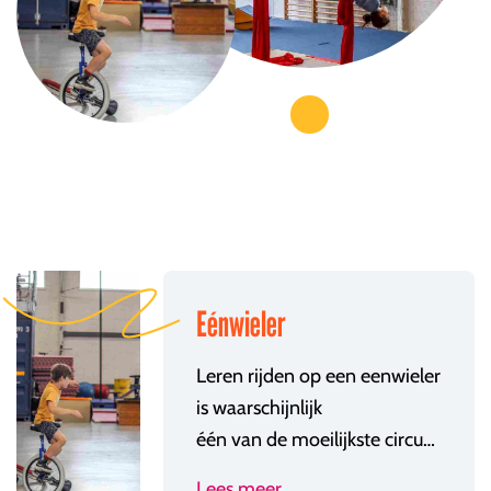
Eénwieler
Leren rijden op een
eenwieler
is waarschijnlijk
één van de moeilijkste circustechnieken om onder de knie te krijgen. Eenmaal je vertrokken bent, zijn de opties natuurlijk zalig (en eindeloos). Heb je een grote portie motivatie, doorzettingskracht en ben je niet bang van een blauwe plek? Dan heb je alles in je dat je nodig hebt om te leren rijden op een eenwieler! Ook diegenen die al reeds kunnen eenwieleren en op zoek zijn naar een nieuwe uitdaging, kunnen zich inschrijven voor een specialisatieles op hun niveau.
Lees meer