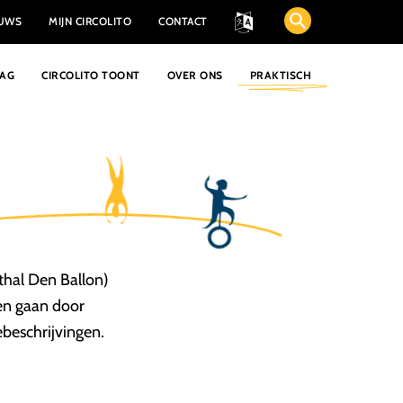
EUWS
MIJN CIRCOLITO
CONTACT
AAG
CIRCOLITO TOONT
OVER ONS
PRAKTISCH
thal Den Ballon)
sen gaan door
ebeschrijvingen.