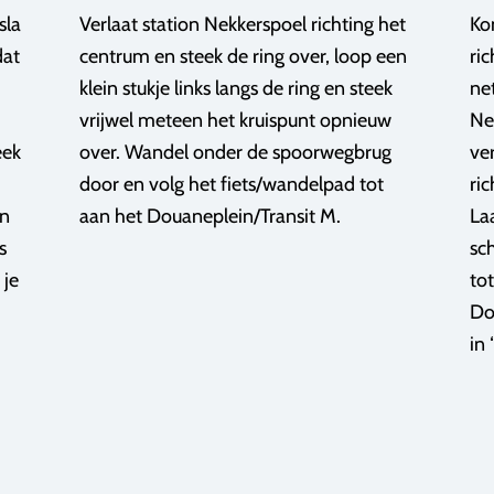
sla
Verlaat station Nekkerspoel richting het
Ko
dat
centrum en steek de ring over, loop een
ri
klein stukje links langs de ring en steek
ne
vrijwel meteen het kruispunt opnieuw
Ne
eek
over. Wandel onder de spoorwegbrug
ve
door en volg het fiets/wandelpad tot
ric
en
aan het Douaneplein/Transit M.
La
s
sch
 je
to
Do
in