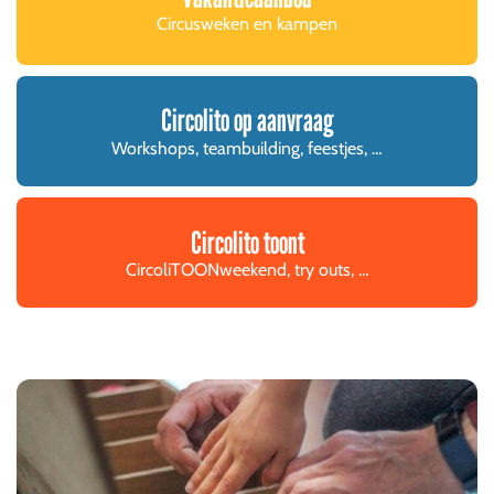
Circusweken en kampen
Circolito op aanvraag
Workshops, teambuilding, feestjes, …
Circolito toont
CircoliTOONweekend, try outs, …