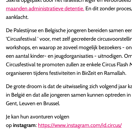
Sakha opgepakt door het Israëlisch leger en veroordeeld
maanden administratieve detentie.
En dit zonder proces,
aanklacht.
De Palestijnse en Belgische jongeren bereiden samen ee
'
Circusfestival
' voor, met zelf gecreëerde circusvoorstell
workshops, en waarop ze zoveel mogelijk bezoekers - o
een aantal kinder- en jeugdorganisaties - uitnodigen. O
Circusfestival
te promoten zullen ze enkele Circus Flash
organiseren tijdens festiviteiten in
BirZeit
en Ramallah.
De grote droom is dat de uitwisseling zich volgend jaar 
in België en dat alle jongeren samen kunnen optreden i
Gent, Leuven en Brussel.
Je kan
hun avonturen volgen
op
instagram
:
https://www.instagram.com/id.circus/