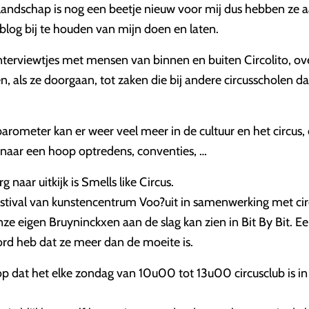
landschap is nog een beetje nieuw voor mij dus hebben ze 
blog bij te houden van mijn doen en laten.
nterviewtjes met mensen van binnen en buiten Circolito, ove
, als ze doorgaan, tot zaken die bij andere circusscholen da
arometer kan er weer veel meer in de cultuur en het circus
n naar een hoop optredens, conventies, …
rg naar uitkijk is Smells like Circus.
estival van kunstencentrum Voo?uit in samenwerking met ci
ze eigen Bruyninckxen aan de slag kan zien in Bit By Bit. Ee
ord heb dat ze meer dan de moeite is.
op dat het elke zondag van 10u00 tot 13u00 circusclub is i