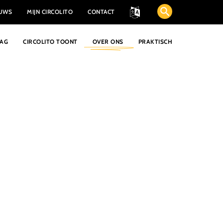
EUWS
MIJN CIRCOLITO
CONTACT
AAG
CIRCOLITO TOONT
OVER ONS
PRAKTISCH