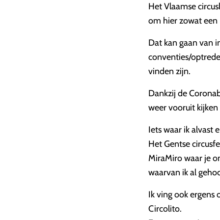
Het Vlaamse circus
om hier zowat een 
Dat kan gaan van i
conventies/optreden
vinden zijn.
Dankzij de Coronab
weer vooruit kijke
Iets waar ik alvast e
Het Gentse circusf
MiraMiro waar je on
waarvan ik al geho
Ik ving ook ergens 
Circolito.