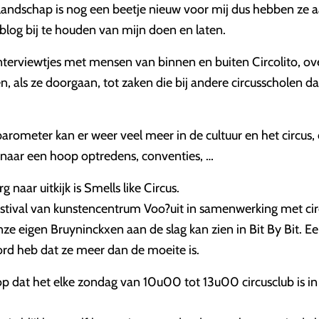
landschap is nog een beetje nieuw voor mij dus hebben ze 
blog bij te houden van mijn doen en laten.
nterviewtjes met mensen van binnen en buiten Circolito, ove
, als ze doorgaan, tot zaken die bij andere circusscholen da
arometer kan er weer veel meer in de cultuur en het circus
n naar een hoop optredens, conventies, …
rg naar uitkijk is Smells like Circus.
estival van kunstencentrum Voo?uit in samenwerking met ci
ze eigen Bruyninckxen aan de slag kan zien in Bit By Bit. Ee
ord heb dat ze meer dan de moeite is.
op dat het elke zondag van 10u00 tot 13u00 circusclub is i