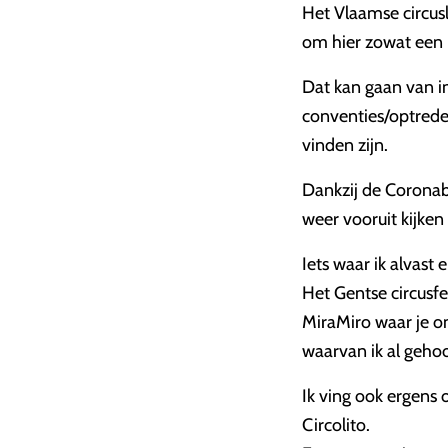
Het Vlaamse circus
om hier zowat een 
Dat kan gaan van i
conventies/optreden
vinden zijn.
Dankzij de Coronab
weer vooruit kijke
Iets waar ik alvast e
Het Gentse circusf
MiraMiro waar je on
waarvan ik al geho
Ik ving ook ergens 
Circolito.