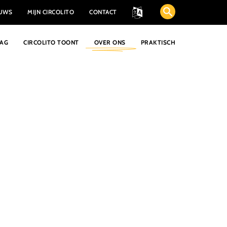
EUWS
MIJN CIRCOLITO
CONTACT
AAG
CIRCOLITO TOONT
OVER ONS
PRAKTISCH