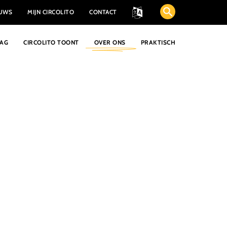
EUWS
MIJN CIRCOLITO
CONTACT
AAG
CIRCOLITO TOONT
OVER ONS
PRAKTISCH