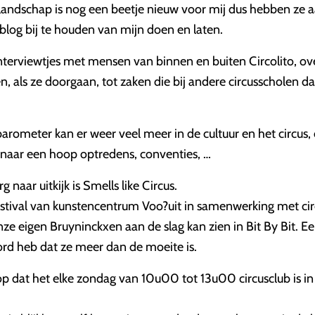
landschap is nog een beetje nieuw voor mij dus hebben ze 
blog bij te houden van mijn doen en laten.
nterviewtjes met mensen van binnen en buiten Circolito, ove
, als ze doorgaan, tot zaken die bij andere circusscholen da
arometer kan er weer veel meer in de cultuur en het circus
n naar een hoop optredens, conventies, …
rg naar uitkijk is Smells like Circus.
estival van kunstencentrum Voo?uit in samenwerking met ci
ze eigen Bruyninckxen aan de slag kan zien in Bit By Bit. Ee
ord heb dat ze meer dan de moeite is.
op dat het elke zondag van 10u00 tot 13u00 circusclub is i