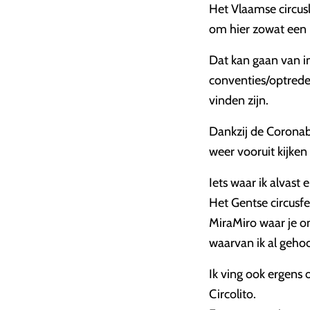
Het Vlaamse circus
om hier zowat een 
Dat kan gaan van i
conventies/optreden
vinden zijn.
Dankzij de Coronab
weer vooruit kijke
Iets waar ik alvast e
Het Gentse circusf
MiraMiro waar je on
waarvan ik al geho
Ik ving ook ergens 
Circolito.