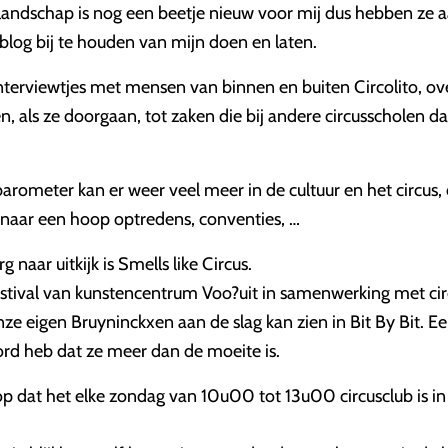
landschap is nog een beetje nieuw voor mij dus hebben ze 
blog bij te houden van mijn doen en laten.
nterviewtjes met mensen van binnen en buiten Circolito, ove
, als ze doorgaan, tot zaken die bij andere circusscholen da
arometer kan er weer veel meer in de cultuur en het circus
n naar een hoop optredens, conventies, …
rg naar uitkijk is Smells like Circus.
estival van kunstencentrum Voo?uit in samenwerking met ci
ze eigen Bruyninckxen aan de slag kan zien in Bit By Bit. Ee
ord heb dat ze meer dan de moeite is.
op dat het elke zondag van 10u00 tot 13u00 circusclub is i