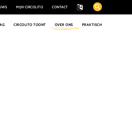
EUWS
MIJN CIRCOLITO
CONTACT
AAG
CIRCOLITO TOONT
OVER ONS
PRAKTISCH