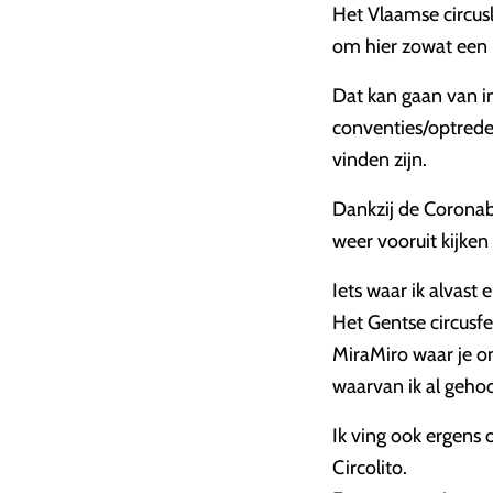
Het Vlaamse circus
om hier zowat een 
Dat kan gaan van i
conventies/optreden
vinden zijn.
Dankzij de Coronab
weer vooruit kijke
Iets waar ik alvast e
Het Gentse circusf
MiraMiro waar je on
waarvan ik al geho
Ik ving ook ergens 
Circolito.