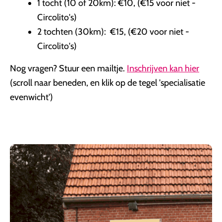
1 tocht (10 of 20km):
€10, (
€15 voor niet -
Circolito's)
2 tochten (30km):
€15, (
€20 voor niet -
Circolito's)
Nog vragen? Stuur een mailtje.
Inschrijven kan hier
(scroll naar beneden, en klik op de tegel 'specialisatie
evenwicht')