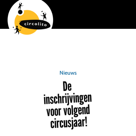
Nieuws
De
inschrijvingen
voor volgend
circusjaar!