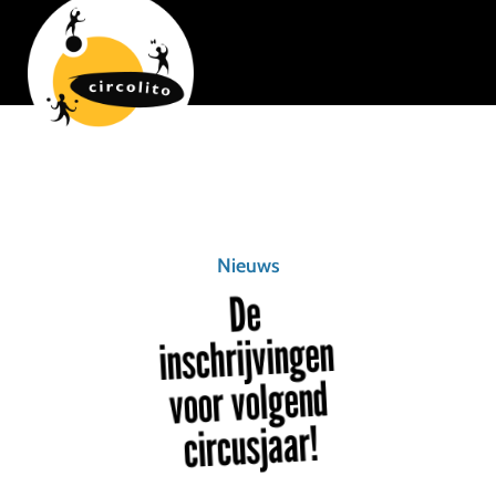
Nieuws
De
inschrijvingen
voor volgend
circusjaar!