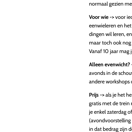
normaal gezien met
Voor wie ->
voor ied
eenwieleren en het 
dingen wil leren, e
maar toch ook nog h
Vanaf 10 jaar mag j
Alleen evenwicht? 
avonds in de schouw
andere workshops d
Prijs ->
als je het h
gratis met de trein 
je enkel zaterdag o
(avondvoorstelling 
in dat bedrag zijn 