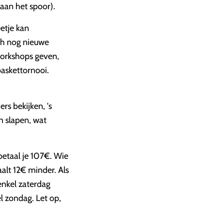
aan het spoor).
eetje kan
och nog nieuwe
 workshops geven,
baskettornooi.
s bekijken, 's
n slapen, wat
betaal je 107€. Wie
aalt 12€ minder. Als
enkel zaterdag
el zondag. Let op,