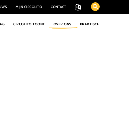
EUWS
MIJN CIRCOLITO
CONTACT
AAG
CIRCOLITO TOONT
OVER ONS
PRAKTISCH