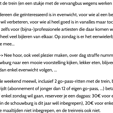
 de trein (en een stukje met de vervangbus wegens werken 
ereen die geïnteresseerd is in evenwicht, voor wie al een b
wil verbeteren, voor wie al heel goed is in vanalles maar t
n zelfs voor (bijna-)professionele artiesten die daar komen
eel veel bijleren van elkaar. Op zondag is er het eenwieler
e mee...
->
Nee hoor, ook veel plezier maken, over dag straffe nummer
burg naar een mooie voorstelling kijken, lekker eten, blijve
an enkel evenwicht volgen, ...
ele weekend meewil, inclusief 2 go-pass-ritten met de trein, 
rijdt (abonnement of jonger dan 12 of eigen go-pass, ...) bet
f enkel zondag wil gaan, reserveer je een dagpas: 30€ voor 
in de schouwburg is dit jaar wél inbegrepen), 20€ voor enk
de maaltijden niet inbegrepen, en de treinreis ook niet.