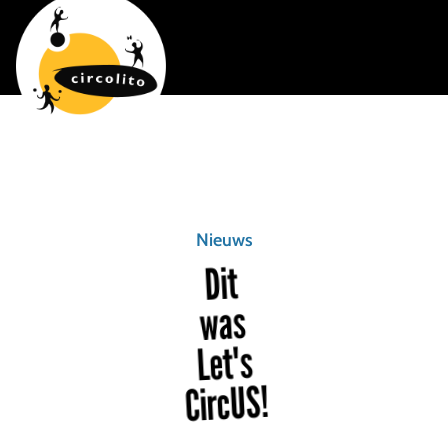
Nieuws
Dit
was
Let's
CircUS!