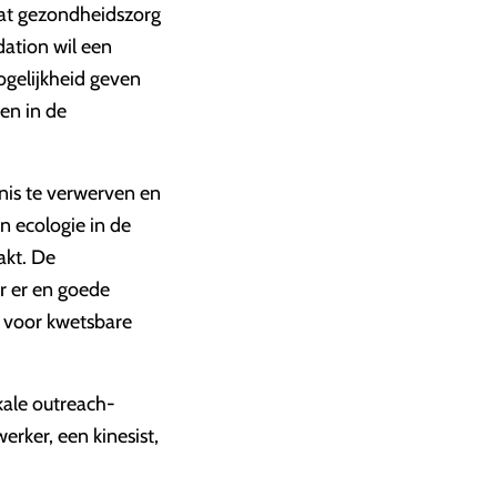
Wat gezondheidszorg
dation wil een
ogelijkheid geven
en in de
nis te verwerven en
n ecologie in de
akt. De
r er en goede
n voor kwetsbare
kale outreach-
rker, een kinesist,