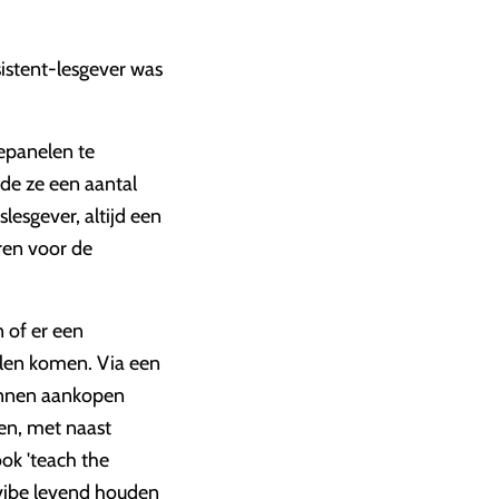
sistent-lesgever was
epanelen te
rde ze een aantal
lesgever, altijd een
eren voor de
 of er een
llen komen. Via een
kunnen aankopen
en, met naast
ok 'teach the
 vibe levend houden