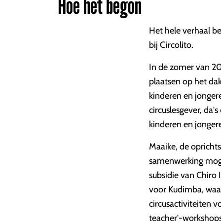
Hoe het begon
Het hele verhaal be
bij Circolito.
In de zomer van 20
plaatsen op het da
kinderen en jongere
circuslesgever, da's
kinderen en jonge
Maaike, de opricht
samenwerking mogel
subsidie van Chiro
voor Kudimba, waa
circusactiviteiten
teacher'-workshops 