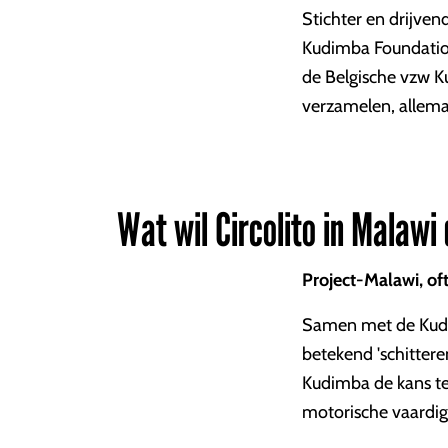
Stichter en drijven
Kudimba Foundation
de Belgische vzw K
verzamelen, allema
Wat wil Circolito in Malawi
Project-Malawi, of
Samen met de Kudim
betekend 'schittere
Kudimba de kans te 
motorische vaardig