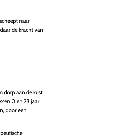
rscheept naar
 daar de kracht van
n dorp aan de kust
ssen 0 en 23 jaar
en, door een
apeutische