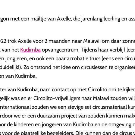
gon met een mailtje van Axelle, die jarenlang leerling en as
22 trok Axelle voor 2 maanden naar Malawi, om daar zonn
k van het
Kudimba
opvangcentrum. Tijdens haar verblijf lee
n jongleren, en ook een paar acrobatie trucs (eens een circus
 duidelijk!). Zo ontstond het idee om circuslessen te organis
ren van Kudimba.
ster van Kudimba, nam contact op met Circolito om te kijken
ijk was en er Circolito-vrijwilligers naar Malawi zouden wi
 Internationaal zouden we een stevige set circusmateriaal 
rdoor we er een duurzaam project van zouden kunnen mak
 voor de kinderen en jongeren van Kudimba en de omgeving o
voor de plaatselijke begeleiders. Die kunnen dan de circus