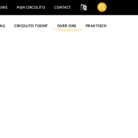
EUWS
MIJN CIRCOLITO
CONTACT
AAG
CIRCOLITO TOONT
OVER ONS
PRAKTISCH