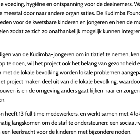
nde voeding, hygiëne en ontspanning voor de deelnemers. 
 ze meestal door naar andere organisaties. De Kudimba Foun
ieden voor de kwetsbare kinderen en jongeren en hen de m
len zodat ze zich zo onafhankelijk mogelijk kunnen integrer
gen van de Kudimba-jongeren om initiatief te nemen, ken
p te doen, wil het project ook het belang van gezondheid e
n met de lokale bevolking worden lokale problemen aangep
t project maken deel uit van die lokale bevolking, waardoo
trouwen is en de omgeving anders gaat kijken naar en zorge
en.
 heeft 13 full time medewerkers, en werkt samen met 4 lo
atig langskomen om de staf te ondersteunen: een sociaal-we
n een leerkracht voor de kinderen met bijzondere noden.