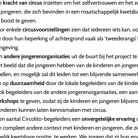
de
kracht van circus
inzetten om het zelfvertrouwen en het z
 jongeren, die zich bevinden in een maatschappelijk kwetsbar
 boost te geven.
or enkele
circusvoorstellingen
zien dat iedereen iets kan, o
e door hun beperking of achtergrond vaak als ‘tweederangs
mgeving.
en
andere jongerenorganisaties
uit de buurt bij het project t
et beeld dat die jongeren hebben van de kinderen en jonge
stellen, en mogelijk zal dit leiden tot een blijvende samenwer
n op
duurzaamheid
door de lokale begeleiders van de kinde
ok begeleiders van de andere jongerenorganisaties, een aant
orkshops
te geven, zodat zij de kinderen en jongeren blijv
inderen kunnen laten kennismaken met circus.
n aantal Circolito-begeleiders een
onvergetelijke ervaring
d
n compleet andere context met kinderen en jongeren, die z
lijk kwetsbare positie, te werken. We zorgen dat zij hun e