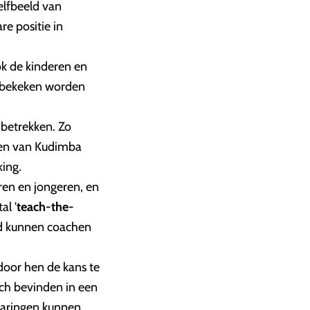
elfbeeld van
e positie in
ok de kinderen en
’ bekeken worden
e betrekken. Zo
ren van Kudimba
king.
ren en jongeren, en
al '
teach-the-
end kunnen coachen
oor hen de kans te
ich bevinden in een
rvaringen kunnen