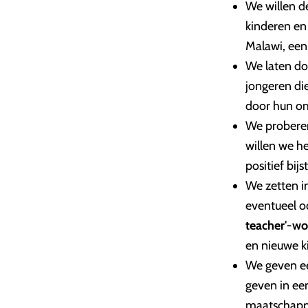
We willen 
kinderen en
Malawi, een
We laten do
jongeren di
door hun o
We prober
willen we h
positief bij
We zetten i
eventueel o
teacher'-w
en nieuwe k
We geven ee
geven in ee
maatschappe