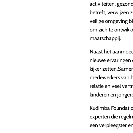
activiteiten, gezo
betreft, verwijzen
veilige omgeving b
om zich te ontwikke
maatschappij.
Naast het aanmoedi
nieuwe ervaringen o
kijker zetten.Same
medewerkers van he
relatie en veel ver
kinderen en jonger
Kudimba Foundation
experten die regelm
een verpleegster e