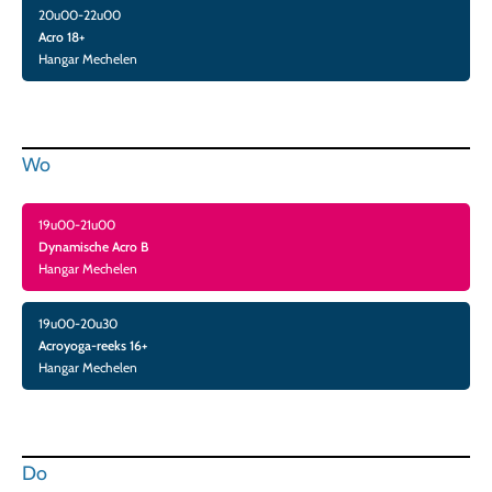
20u00-22u00
Acro 18+
Hangar Mechelen
Wo
19u00-21u00
Dynamische Acro B
Hangar Mechelen
19u00-20u30
Acroyoga-reeks 16+
Hangar Mechelen
Do