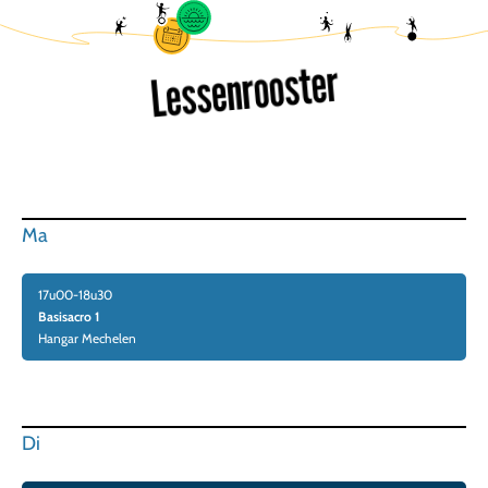
Lessenrooster
Ma
17u00-18u30
Basisacro 1
Hangar Mechelen
Di