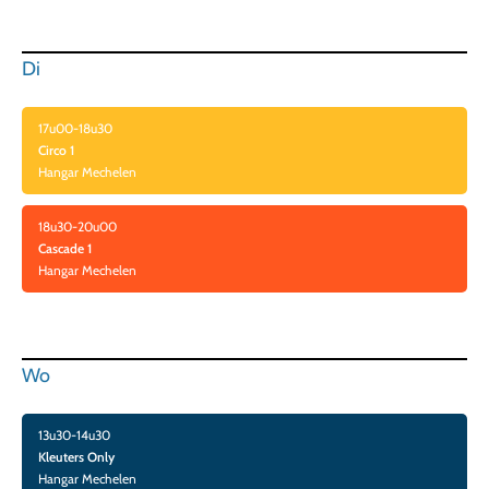
Di
17u00-18u30
Circo 1
Hangar Mechelen
18u30-20u00
Cascade 1
Hangar Mechelen
Wo
13u30-14u30
Kleuters Only
Hangar Mechelen