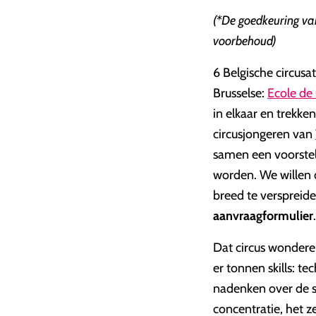
(*De goedkeuring va
voorbehoud)
6 Belgische circusa
Brusselse:
Ecole de 
in elkaar en trekke
circusjongeren van
samen een voorstell
worden. We willen 
breed te verspreid
aanvraagformulier
Dat circus wondere
er tonnen skills: t
nadenken over de s
concentratie, het z