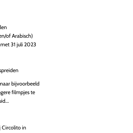
olen
en/of Arabisch)
 met 31 juli 2023
rspreiden
, maar bijvoorbeeld
gere filmpjes te
id...
 Circolito in