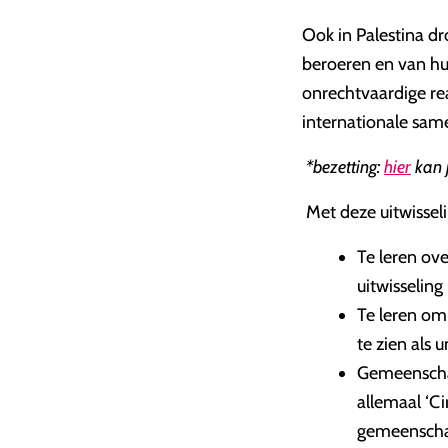
Ook in Palestina d
beroeren en van hun
onrechtvaardige re
internationale sam
*bezetting:
hier
kan j
Met deze uitwissel
Te leren ove
uitwisselin
Te leren om
te zien als 
Gemeenscha
allemaal ‘Cir
gemeenschap