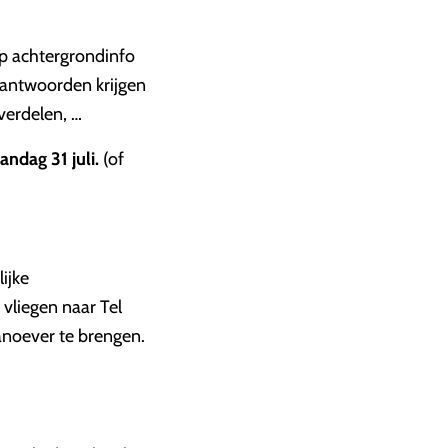
op achtergrondinfo
 antwoorden krijgen
 verdelen, …
ndag 31 juli.
(of
lijke
 vliegen naar Tel
aanoever te brengen.