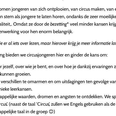
romen jongeren van zich ontplooien, van circus maken, van 
 stem als jongere te laten horen, ondanks de zeer moeilijk
aliteit,. Omdat ze door de
bezetting
* veel minder kansen krij
enwerking voor hen enorm belangrijk.
e er al iets over lezen, maar hierover krijg je meer informatie la
ing bieden we circusjongeren hier en ginder de kans om:
r jezelf, over wie je bent, en over hoe je dankzij ervaringen 
g kunnen groeien.
 verschillen te omarmen en om uitdagingen ten gevolge van
unieke leerkansen.
ppelijke waarden, dromen en angsten te ontdekken. We s
cus’. (naast de taal ‘Circus’, zullen we Engels gebruiken als de
pelijke taal in de groep 😊)