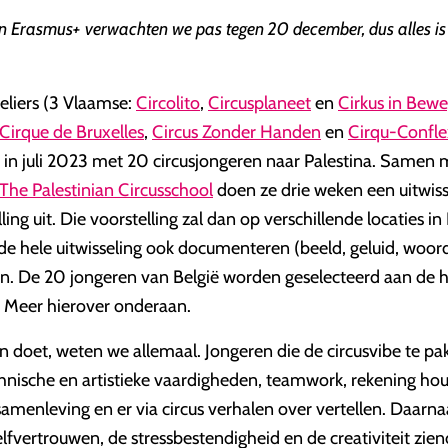
n Erasmus+ verwachten we pas tegen 20 december, dus alles is
teliers (3 Vlaamse:
Circolito
,
Circusplaneet
en
Cirkus in Bew
Cirque de Bruxelles
,
Circus Zonder Handen
en
Cirqu-Confle
n in juli 2023 met 20 circusjongeren naar Palestina. Samen 
The Palestinian Circusschool
doen ze drie weken een uitwiss
ing uit. Die voorstelling zal dan op verschillende locaties i
de hele uitwisseling ook documenteren (beeld, geluid, woor
en. De 20 jongeren van België worden geselecteerd aan de 
. Meer hierover onderaan.
n doet, weten we allemaal. Jongeren die de circusvibe te pa
echnische en artistieke vaardigheden, teamwork, rekening ho
amenleving en er via circus verhalen over vertellen. Daarn
elfvertrouwen, de stressbestendigheid en de creativiteit zi