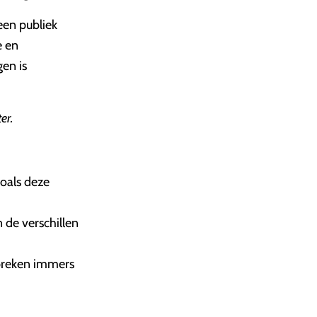
een publiek
e en
gen is
ter.
zoals deze
 de verschillen
preken immers