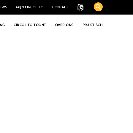
EUWS
MIJN CIRCOLITO
CONTACT
AAG
CIRCOLITO TOONT
OVER ONS
PRAKTISCH