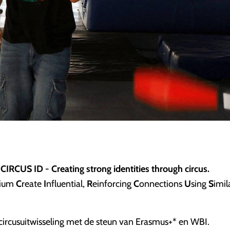
CIRCUS ID - Creating strong identities through circus.
gium
C
reate
I
nfluential,
R
einforcing
C
onnections
U
sing
S
imil
 circusuitwisseling met de steun van Erasmus+* en WBI.