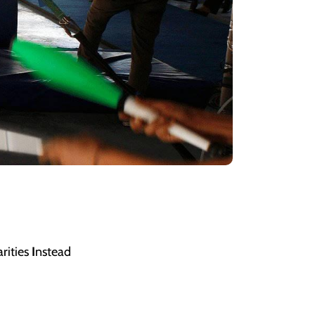
arities
I
nstead