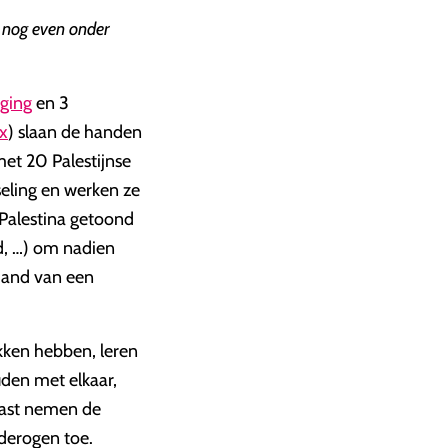
 nog even onder
eging
en 3
x
) slaan de handen
met 20 Palestijnse
eling en werken ze
n Palestina getoond
d, …) om nadien
hand van een
kken hebben, leren
uden met elkaar,
aast nemen de
enderogen toe.