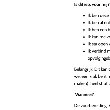
Is dit iets voor mij
Ik ben deze
Ik ben al e
Ik heb een 
Ik kan me vo
Ik sta open
Ik verbind 
opvolgingsb
Belangrijk: Dit kan 
wel een krak bent m
maken), heel straf b
Wanneer?
De voorbereiding: