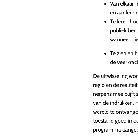
Van elkaar 
en aanlere
Te leren hoe
publiek bero
wanneer die 
Te zien en h
de veerkrac
De uitwisseling wor
regio en de realite
nergens mee blijft 
van de indrukken. H
wereld te ontvangen
toestand goed in de
programma aange