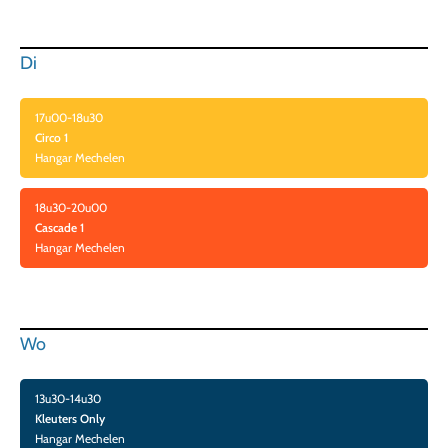
Di
17u00-18u30
Circo 1
Hangar Mechelen
18u30-20u00
Cascade 1
Hangar Mechelen
Wo
13u30-14u30
Kleuters Only
Hangar Mechelen