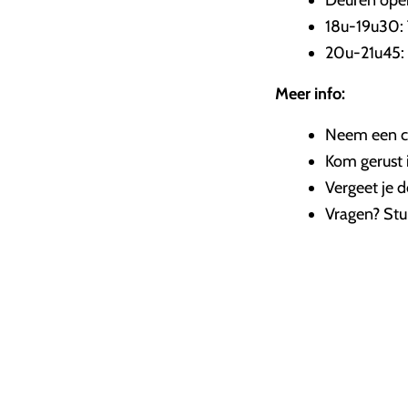
Deuren ope
18u-19u30: 
20u-21u45: 
Meer info:
Neem een ce
Kom gerust i
Vergeet je d
Vragen? Stu