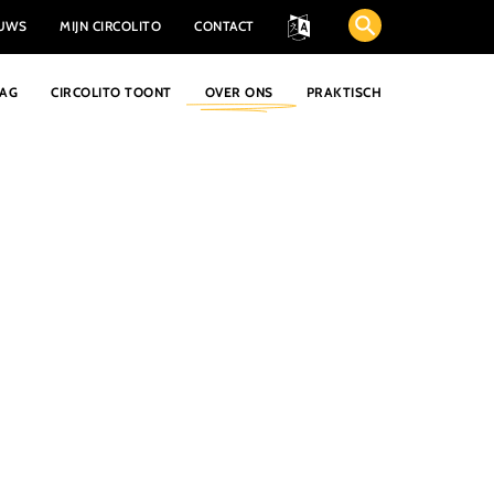
EUWS
MIJN CIRCOLITO
CONTACT
AAG
CIRCOLITO TOONT
OVER ONS
PRAKTISCH