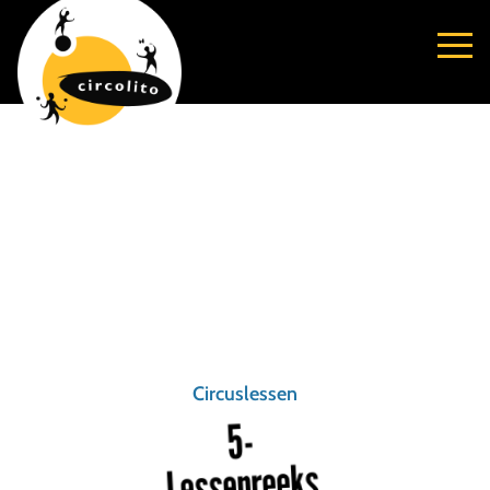
Circuslessen
5-
Lessenreeks