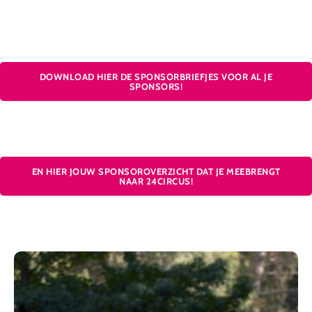
DOWNLOAD HIER DE SPONSORBRIEFJES VOOR AL JE
SPONSORS!
EN HIER JOUW SPONSOROVERZICHT DAT JE MEEBRENGT
NAAR 24CIRCUS!