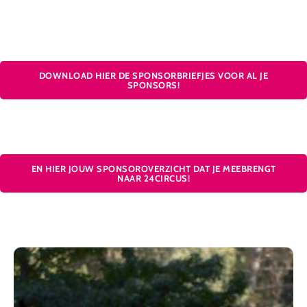
DOWNLOAD HIER DE SPONSORBRIEFJES VOOR AL JE
SPONSORS!
EN HIER JOUW SPONSOROVERZICHT DAT JE MEEBRENGT
NAAR 24CIRCUS!