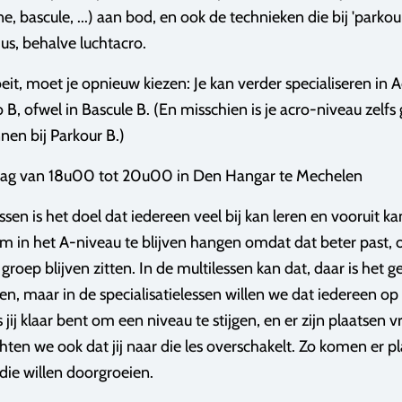
, bascule, ...) aan bod, en ook de technieken die bij 'parkour
us, behalve luchtacro.
oeit, moet je opnieuw kiezen: Je kan verder specialiseren in 
B, ofwel in Bascule B. (En misschien is je acro-niveau zel
en bij Parkour B.)
jdag van 18u00 tot 20u00 in Den Hangar te Mechelen
essen is het doel dat iedereen veel bij kan leren en vooruit ka
om in het A-niveau te blijven hangen omdat dat beter past,
groep blijven zitten. In de multilessen kan dat, daar is het 
eren, maar in de specialisatielessen willen we dat iedereen op
s jij klaar bent om een niveau te stijgen, en er zijn plaatsen v
ten we ook dat jij naar die les overschakelt. Zo komen er pl
die willen doorgroeien.