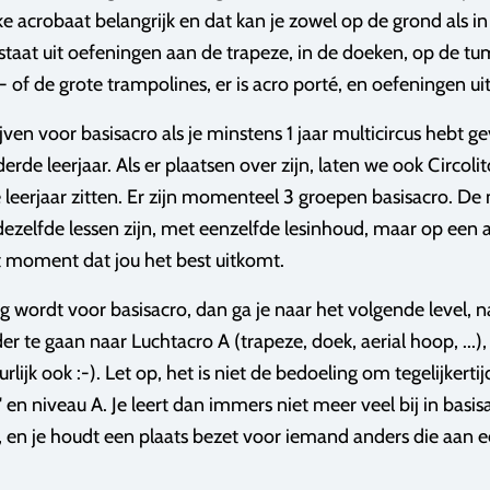
lke acrobaat belangrijk en dat kan je zowel op de grond als i
estaat uit oefeningen aan de trapeze, in de doeken, op de t
- of de grote trampolines, er is acro porté, en oefeningen ui
ijven voor basisacro als je minstens 1 jaar multicircus hebt ge
erde leerjaar. Als er plaatsen over zijn, laten we ook Circolit
leerjaar zitten. Er zijn momenteel 3 groepen basisacro. De 
dezelfde lessen zijn, met eenzelfde lesinhoud, maar op een
t moment dat jou het best uitkomt.
og wordt voor basisacro, dan ga je naar het volgende level, n
r te gaan naar Luchtacro A (trapeze, doek, aerial hoop, ...),
urlijk ook :-). Let op, het is niet de bedoeling om tegelijkerti
o' en niveau A. Je leert dan immers niet meer veel bij in basi
s, en je houdt een plaats bezet voor iemand anders die aan e