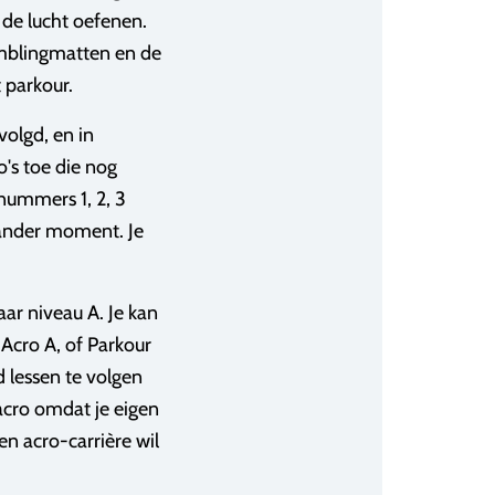
n de lucht oefenen.
umblingmatten en de
t parkour.
volgd, en in
o's toe die nog
nummers 1, 2, 3
 ander moment. Je
aar niveau A. Je kan
 Acro A, of Parkour
jd lessen te volgen
sacro omdat je eigen
en acro-carrière wil