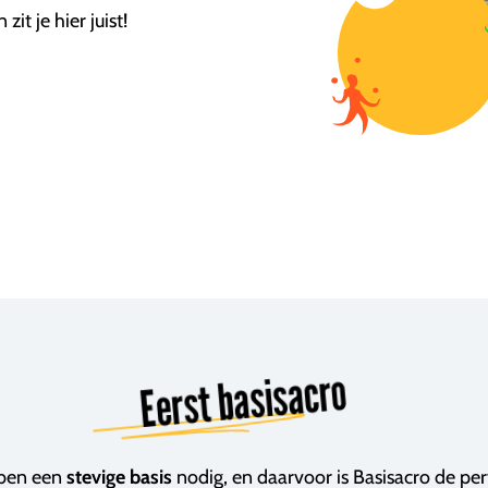
it je hier juist!
Eerst basisacro
bben een
stevige basis
nodig, en daarvoor is Basisacro de per