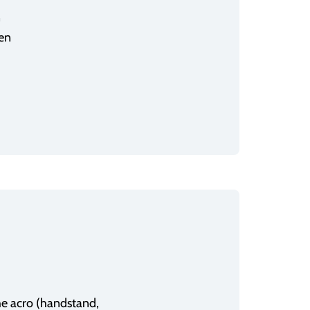
n
en
he acro (handstand,