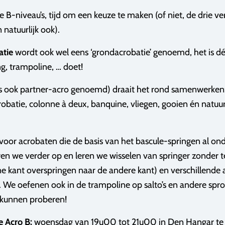
B-niveau’s, tijd om een keuze te maken (of niet, de drie ve
 natuurlijk ook).
atie
wordt ook wel eens ‘grondacrobatie’ genoemd, het is dé
g, trampoline, … doet!
 ook partner-acro genoemd) draait het rond samenwerken:
batie, colonne à deux, banquine, vliegen, gooien én natuur
 voor acrobaten die de basis van het bascule-springen al on
en we verder op en leren we wisselen van springer zonder t
e kant overspringen naar de andere kant) en verschillende 
. We oefenen ook in de trampoline op salto’s en andere spr
e kunnen proberen!
 Acro B:
woensdag van 19u00 tot 21u00 in Den Hangar te