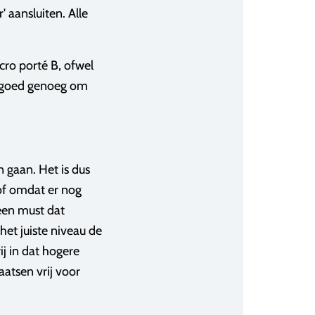
' aansluiten. Alle
Acro porté B, ofwel
fs goed genoeg om
n gaan. Het is dus
 of omdat er nog
geen must dat
 het juiste niveau de
rij in dat hogere
aatsen vrij voor