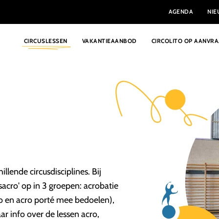
AGENDA
NI
CIRCUSLESSEN
VAKANTIEAANBOD
CIRCOLITO OP AANVR
llende circusdisciplines. Bij
isacro' op in 3 groepen: acrobatie
 en acro porté mee bedoelen),
ar info over de lessen acro,