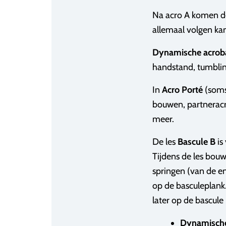
Na acro A komen de 
allemaal volgen kan
Dynamische acrob
handstand, tumblin
In
Acro Porté
(soms
bouwen, partneracro
meer.
De les
B
ascule B
is
Tijdens de les bouw
springen (van de en
op de basculeplank
later op de bascul
Dynamische