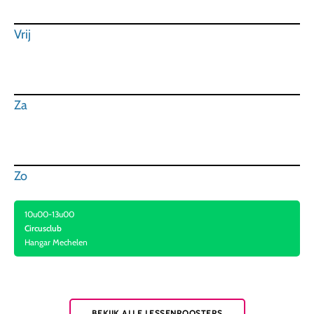
Vrij
Za
Zo
10u00-13u00
Circusclub
Hangar Mechelen
BEKIJK ALLE LESSENROOSTERS