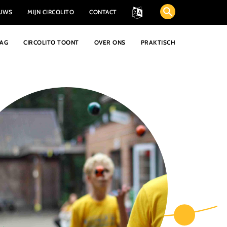
EUWS
MIJN CIRCOLITO
CONTACT
AAG
CIRCOLITO TOONT
OVER ONS
PRAKTISCH