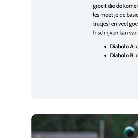
groeit die de komen
les moet je de basi
trucjes) en veel go
Inschrijven kan vana
Diabolo A:
d
Diabolo B
: