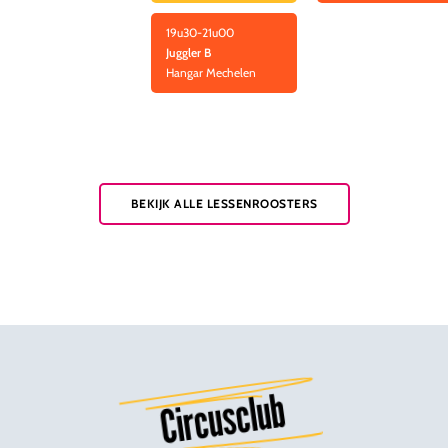
19u30-21u00
Juggler B
Hangar Mechelen
BEKIJK ALLE LESSENROOSTERS
Circusclub