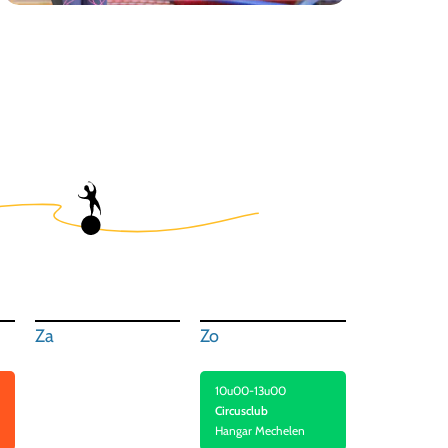
Za
Zo
10u00-13u00
Circusclub
Hangar Mechelen