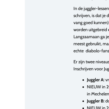
In de juggler-lesse
schrijven, is dat j
vang goed kunnen)
worden uitgebreid 
Langzaamaan ga je o
meest gebruikt, maa
echte diabolo-fans i
Er zijn twee niveau
Inschrijven voor Jug
Juggler A:
vr
NIEUW in 
in Mechelen
Juggler B:
do
NIEUW in 