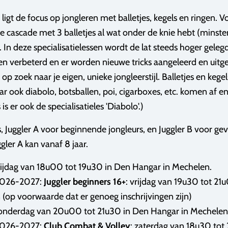
n ligt de focus op jongleren met balletjes, kegels en ringen.
e de cascade met 3 balletjes al wat onder de knie hebt (minst
.
In deze specialisatielessen wordt de lat steeds hoger geleg
en verbeterd en er worden nieuwe tricks aangeleerd en uit
p zoek naar je eigen, unieke jongleerstijl.
Balletjes en kege
r ook diabolo, botsballen, poi, cigarboxes, etc. komen af e
s er ook de specialisatieles 'Diabolo'.)
s, Juggler A voor beginnende jongleurs, en Juggler B voor ge
gler A kan vanaf 8 jaar.
ijdag van 18u00 tot 19u30
in Den Hangar in Mechelen.
2026-2027:
Juggler beginners 16+
: vrijdag van 19u30 tot 2
 (op voorwaarde dat er genoeg inschrijvingen zijn)
nderdag van 20u00 tot 21u30
in Den Hangar in Mechelen
2026-2027:
Club Combat & Volley
: zaterdag van 18u30 tot