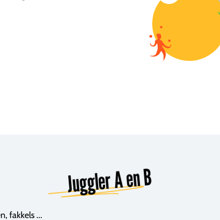
Juggler A en B
, fakkels ...