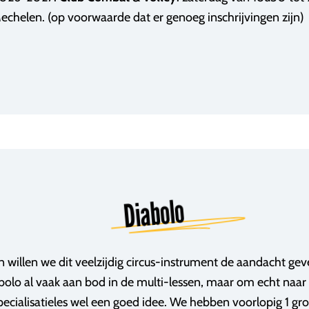
echelen. (op voorwaarde dat er genoeg inschrijvingen zijn)
Diabolo
n willen we dit veelzijdig circus-instrument de aandacht gev
bolo al vaak aan bod in de multi-lessen, maar om echt naar
specialisatieles wel een goed idee. We hebben voorlopig 1 gr