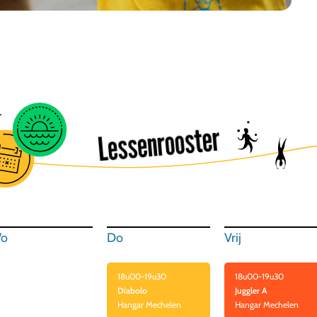
Lessenrooster
o
Do
Vrij
18u00-19u30
18u00-19u30
Diabolo
Juggler A
Hangar Mechelen
Hangar Mechelen