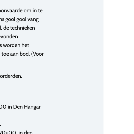
 Voorwaarde om in te
ens gooi gooi vang
d, de technieken
gevonden.
ls worden het
n toe aan bod. (Voor
vorderden.
1u00 in Den Hangar
.
 20u00, in den