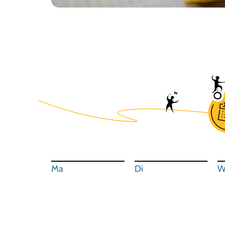
Ma
Di
W