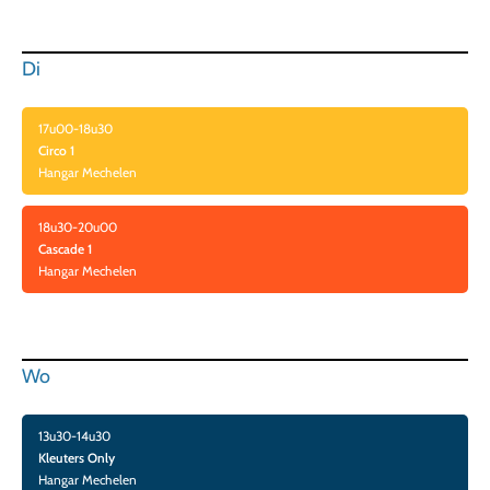
Di
17u00-18u30
Circo 1
Hangar Mechelen
18u30-20u00
Cascade 1
Hangar Mechelen
Wo
13u30-14u30
Kleuters Only
Hangar Mechelen